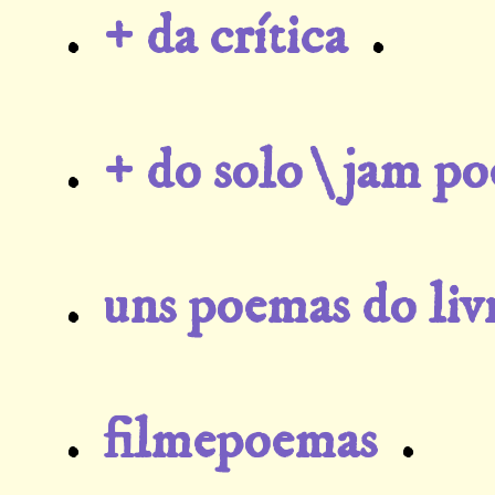
.
+ da crítica
.
.
+ do solo \ jam po
.
uns poemas do liv
.
filmepoemas
.