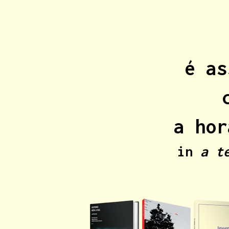
é as
a hor
in
a t