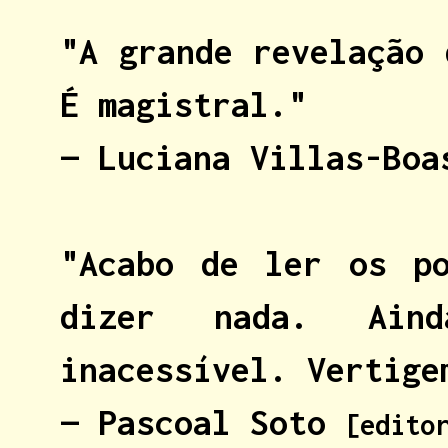
"A grande revelação 
É magistral."
— Luciana Villas-Bo
"Acabo de ler os po
dizer nada. Ain
inacessível. Vertige
— Pascoal Soto
[edito