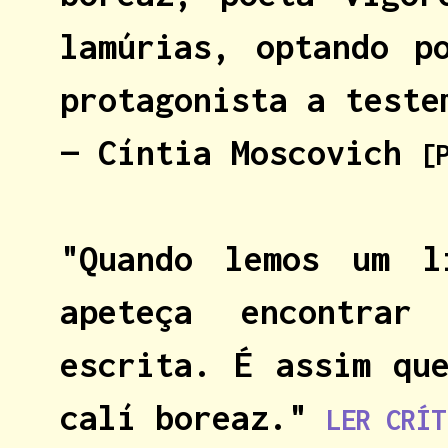
lamúrias, optando p
protagonista a test
— Cíntia Moscovich
[
"Quando lemos um l
apeteça encontrar
escrita. É assim qu
calí boreaz."
LER CRÍT