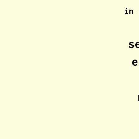
in
s
e