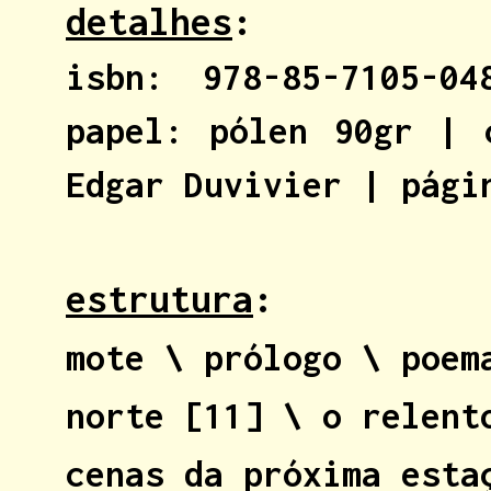
detalhes
:
isbn: 978-85-7105-0
papel: pólen 90gr | 
Edgar Duvivier |
pági
estrutura
:
mote \ prólogo \ poe
norte
[11]
\ o relent
cenas da próxima esta