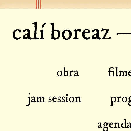
calí boreaz 
obra
film
jam session
pro
agenda