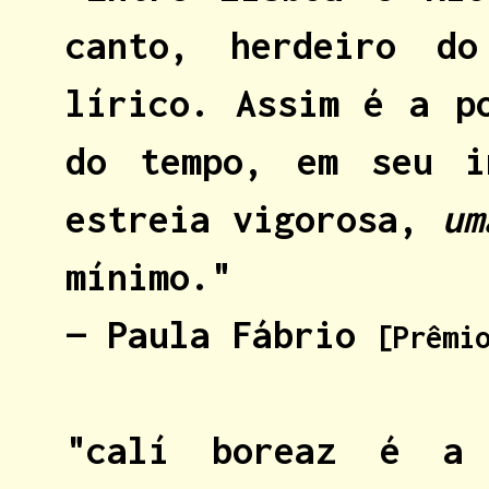
canto, herdeiro d
lírico. Assim é a p
do tempo, em seu i
estreia vigorosa,
um
mínimo."
— Paula Fábrio
[Prêmi
"calí boreaz é a 