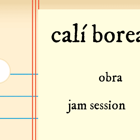
calí bor
obra
jam session