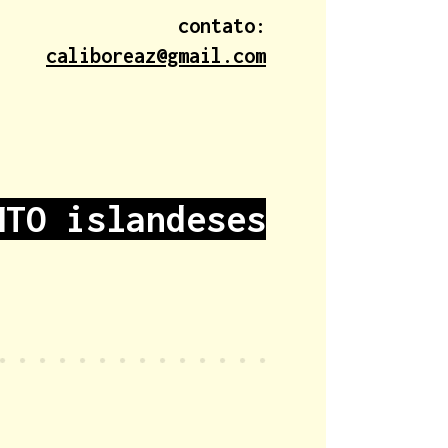
contato:
caliboreaz@gmail.com
NTO islandeses