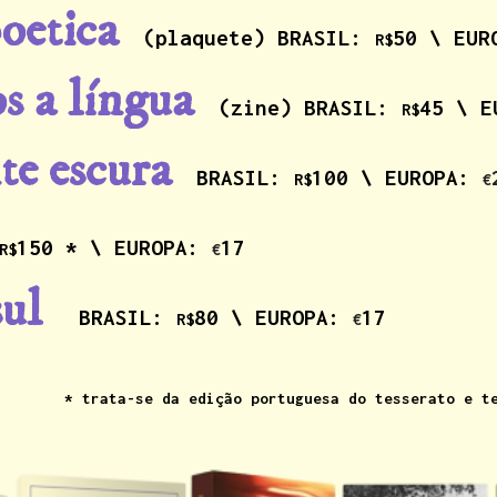
oetica
(plaquete)
BRASIL:
50 \ EU
R$
s a língua
(zine)
BRASIL:
45 \ 
R$
te escura
BRASIL:
100 \ EUROPA:
R$
€
150 *
\ EUROPA:
17
R$
€
sul
BRASIL:
80 \ EUROPA:
17
R$
€
* trata-se da
edição portuguesa
do tesserato e
t