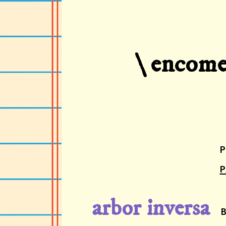
\
encomen
P
P
arbor inversa