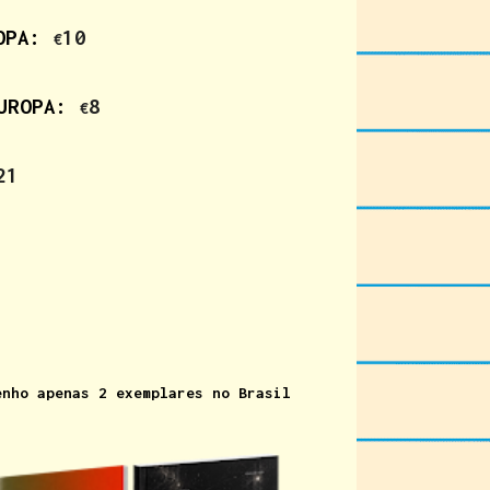
ROPA:
10
€
EUROPA:
8
€
21
enho apenas 2 exemplares
no Brasil