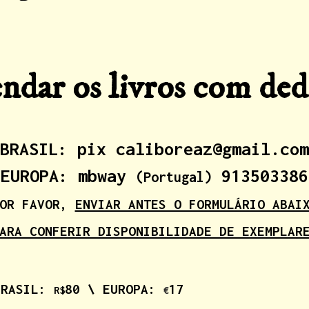
dar os livros com ded
BRASIL: pix caliboreaz@gmail.com
EUROPA: mbway
913503386
(Portugal)
OR FAVOR,
ENVIAR ANTES O FORMULÁRIO ABAI
ARA CONFERIR DISPONIBILIDADE DE EXEMPLAR
BRASIL:
80 \ EUROPA:
17
R$
€