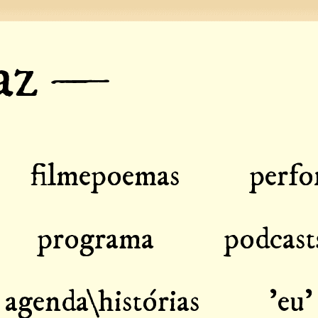
eaz —
filmepoemas
perfo
programa
podcast
agenda\histórias
'eu'