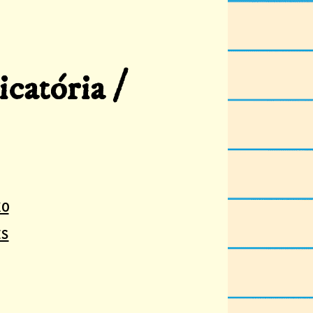
/
icatória
XO
ES