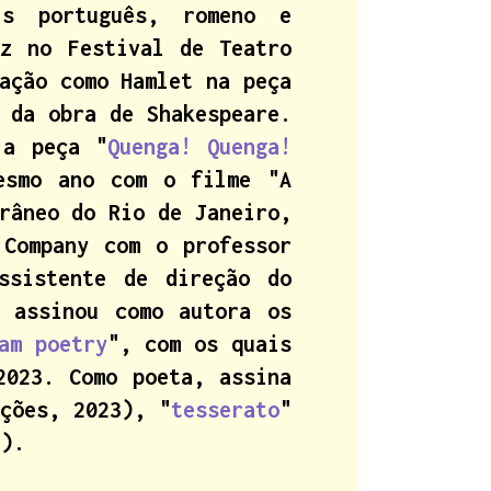
is português, romeno e
iz no Festival de Teatro
ação como Hamlet na peça
 da obra de Shakespeare.
 a peça "
Quenga! Quenga!
esmo ano com o filme "A
râneo do Rio de Janeiro,
 Company com o professor
ssistente de direção do
, assinou como autora os
am poetry
", com os quais
2023. Como poeta, assina
ções, 2023), "
tesserato
"
9).