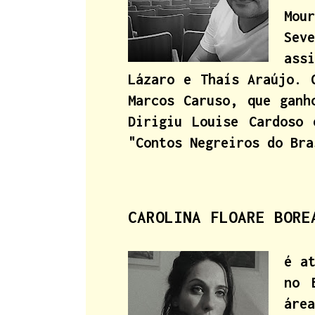
Mou
Sev
ass
Lázaro e Thaís Araújo. 
Marcos Caruso, que ganh
Dirigiu Louise Cardoso
"Contos Negreiros do Bra
CAROLINA FLOARE BOR
é a
no 
áre