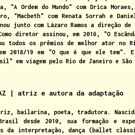
ra, "A Ordem do Mundo" com Drica Moraes,
ero, "Macbeth" com Renata Sorrah e Danie
inou junto com Lázaro Ramos a direção de 
Como diretor assinou, em 2016, "O Escând
ou todos os prêmios de melhor ator no R
 em 2018/19 em "O que é que ele tem". E
sil" em viagem pelo Rio de Janeiro e São
EAZ
| atriz e autora da adaptação
triz, bailarina, poeta, tradutora. Nascid
Brasil desde 2010, sua formação e expe
as da interpretação, dança (ballet cláss