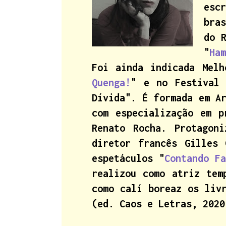
esc
bra
do 
"
Ha
Foi ainda indicada Mel
Quenga!
" e no Festival 
Dívida". É formada em A
com especialização em p
Renato Rocha. Protagon
diretor francês Gilles 
espetáculos "
Contando Fa
realizou como atriz tem
como calí boreaz os liv
(ed. Caos e Letras, 2020