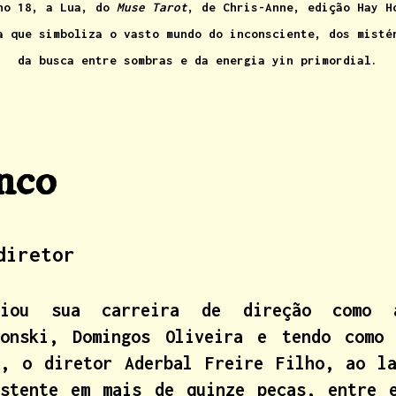
no 18, a Lua, do
Muse Tarot
, de Chris-Anne, edição Hay H
a que simboliza o vasto mundo do inconsciente,
dos misté
da busca entre sombras e da energia yin primordial.
enco
diretor
ciou sua carreira de direção como a
wonski, Domingos Oliveira e tendo como
8, o diretor Aderbal Freire Filho, ao l
istente em mais de quinze peças, entre 