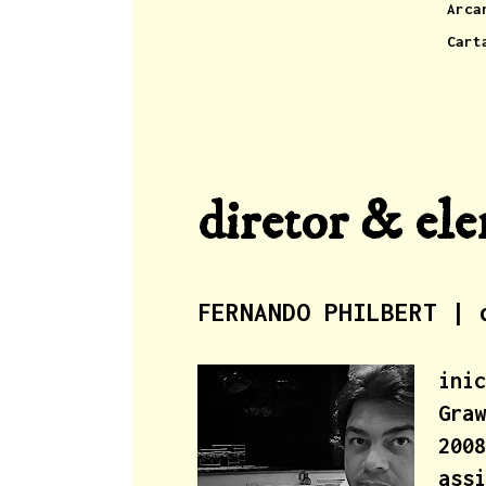
Arca
Cart
diretor & el
FERNANDO PHILBERT
| 
ini
Gra
200
ass