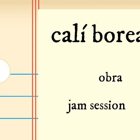
calí bor
obra
jam session