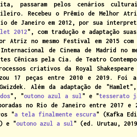
rita, passaram pelos cenários cultura
sileiro. Recebeu o Prêmio de Melhor Atr
Rio de Janeiro em 2012, por sua interpret
mlet 2012
", com tradução e adaptação suas
hor Atriz no mesmo Festival em 2015 com
Internacional de Cinema de Madrid no m
rtes Cênicas pela Cia. de Teatro Contempo
rocessos criativos da Royal Shakespeare
izou 17 peças entre 2010 e 2019. Foi a
Gwizdek. Além da adaptação de "Hamlet"
dos
", "
outono azul a sul
" e "
tesserato j
poradas no Rio de Janeiro entre 2017 e 
ros "
a tela finalmente escura
" (Kafka Edi
) e "
outono azul a sul
" (ed. Urutau, 201