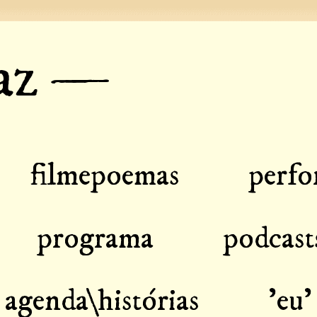
eaz —
filmepoemas
perfo
programa
podcast
agenda\histórias
'eu'